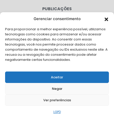
PUBLICAÇÕES
CONGRESSO
Gerenciar consentimento
Para proporcionar a melhor experiência possível, utilizamos
AGENDA
tecnologias como cookies para armazenar e/ou acessar
informações do dispositivo. Ao consentir com essas
CAMPANHAS
tecnologias, você nos permite processar dados como
comportamento de navegação ou IDs exclusivos neste site. A
SERVIÇOS
recusa ou a revogação do consentimento pode afetar
negativamente certas funcionalidades.
FILIADAS
FALE CONOSCO
Aceitar
Solicite Apoio Institucional da AMB para o seu evento
Negar
Ver preferências
© Copyright AMB 2025. Todos os direitos reservados.
LGPD