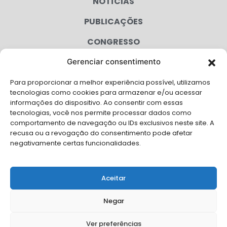
NOTÍCIAS
PUBLICAÇÕES
CONGRESSO
Gerenciar consentimento
AGENDA
Para proporcionar a melhor experiência possível, utilizamos
CAMPANHAS
tecnologias como cookies para armazenar e/ou acessar
informações do dispositivo. Ao consentir com essas
SERVIÇOS
tecnologias, você nos permite processar dados como
comportamento de navegação ou IDs exclusivos neste site. A
FILIADAS
recusa ou a revogação do consentimento pode afetar
negativamente certas funcionalidades.
LGPD
FALE CONOSCO
Aceitar
Solicite Apoio Institucional da AMB para o seu evento
Negar
Ver preferências