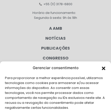
+55 (11) 3178-6800
Horário de funcionamento:
Segunda à sexta: 9h às 18h
A AMB
NOTÍCIAS
PUBLICAÇÕES
CONGRESSO
Gerenciar consentimento
AGENDA
Para proporcionar a melhor experiência possível, utilizamos
CAMPANHAS
tecnologias como cookies para armazenar e/ou acessar
informações do dispositivo. Ao consentir com essas
SERVIÇOS
tecnologias, você nos permite processar dados como
comportamento de navegação ou IDs exclusivos neste site. A
FILIADAS
recusa ou a revogação do consentimento pode afetar
negativamente certas funcionalidades.
LGPD