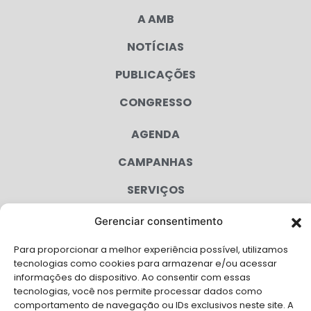
A AMB
NOTÍCIAS
PUBLICAÇÕES
CONGRESSO
AGENDA
CAMPANHAS
SERVIÇOS
FILIADAS
Gerenciar consentimento
LGPD
Para proporcionar a melhor experiência possível, utilizamos
tecnologias como cookies para armazenar e/ou acessar
FALE CONOSCO
informações do dispositivo. Ao consentir com essas
tecnologias, você nos permite processar dados como
Solicite Apoio Institucional da AMB para o seu evento
comportamento de navegação ou IDs exclusivos neste site. A