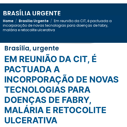
BRASÍLIA URGENTE
Home
/
Brasília Urgente
/
Em reunião da CIT, é pactuada a
incorporação de novas tecnologias para doenças de fabry,
malária e retocolite ulcerativa
Brasília, urgente
EM REUNIÃO DA CIT, É
PACTUADA A
INCORPORAÇÃO DE NOVAS
TECNOLOGIAS PARA
DOENÇAS DE FABRY,
MALÁRIA E RETOCOLITE
ULCERATIVA