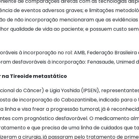
eniente de comparações diretas com as tecnologias dispo
ência de eventos adversos graves; e limitações metodológ
 de não incorporação mencionaram que as evidências de
elhor qualidade de vida ao paciente; e possuem custo se
ráveis à incorporação no rol: AMB, Federação Brasileira
Foram desfavoráveis à incorporação: Fenasaude, Unimed d
 na Tireoide metastático
cional do Câncer) e Ligia Yoshida (IPSEN), representant
sta de incorporação do Cabozantinibe, indicado para o 
 linha e visa frear a progressão tumoral, já é reconhe
ientes com prognóstico desfavorável. O medicamento alm
ratamento e que precisa de uma linha de cuidados que
 fizeram a cirurgia, já passaram pelo tratamento de prim