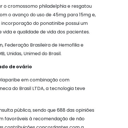
ar o cromossomo philadelphia e resgatou
com o avanço do uso de 45mg para 15mg e,
 incorporação do ponatinibe possui um
vida e qualidade de vida dos pacientes.
, Federação Brasileira de Hemofilia e
, Unidas, Unimed do Brasil.
do de ovário
do Olaparibe em combinação com
eca do Brasil LTDA, a tecnologia teve
sulta pública, sendo que 688 das opiniões
ram favoráveis à recomendação de não
as contribuições concordantes com a