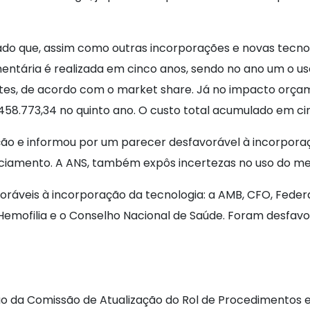
rado que, assim como outras incorporações e novas tecnol
amentária é realizada em cinco anos, sendo no ano um o
tes, de acordo com o market share. Já no impacto orçamen
458.773,34 no quinto ano. O custo total acumulado em cin
ção e informou por um parecer desfavorável à incorpora
anciamento. A ANS, também expôs incertezas no uso do m
ráveis à incorporação da tecnologia: a AMB, CFO, Federa
 Hemofilia e o Conselho Nacional de Saúde. Foram desfav
nião da Comissão de Atualização do Rol de Procedimentos