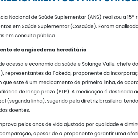
ência Nacional de Saúde Suplementar (ANS) realizou a 15ª
ventos em Saúde Suplementar (Cosaúde). Foram analisada
as em consulta pública.
nto de angioedema hereditário
de acesso e economia da saúde e Solange Valle, chefe do 
UFRJ), representantes da Takeda, proponente da incorpo
m que este é um medicamento de primeira linha, de acord
filático de longo prazo (PLP). A medicação é destinada ao
l (segunda linha), sugerido pela diretriz brasileira, te
dos doentes.
rova pelos anos de vida ajustado por qualidade e diminui
comparação, apesar de a proponente garantir uma efetiv