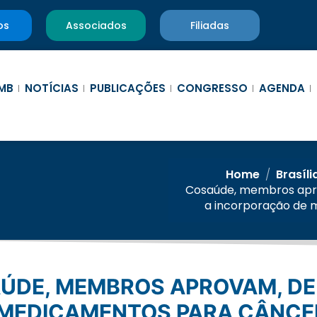
os
Associados
Filiadas
MB
NOTÍCIAS
PUBLICAÇÕES
CONGRESSO
AGENDA
Home
/
Brasíli
Cosaúde, membros apro
a incorporação de
 MEDICAMENTOS PARA CÂNCE