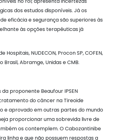
níveis no rol; apresenta incertezas
icas dos estudos disponíveis. Já os
 eficácia e segurança são superiores às
melhante às opções terapêuticas já
 de Hospitais, NUDECON, Procon SP, COFEN,
o Brasil, Abramge, Unidas e CMB.
es da proponente Beaufour IPSEN
tratamento do câncer na Tireoide
cido e aprovado em outras partes do mundo
eja proporcionar uma sobrevida livre de
 também os contemplem. O Cabozantinibe
eira linha e que não possuem respostas a