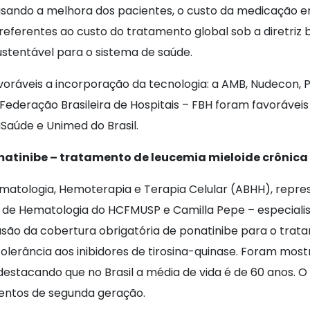
isando a melhora dos pacientes, o custo da medicação em 
ferentes ao custo do tratamento global sob a diretriz br
ustentável para o sistema de saúde.
oráveis a incorporação da tecnologia: a AMB, Nudecon, 
 Federação Brasileira de Hospitais – FBH foram favorávei
Saúde e Unimed do Brasil.
matinibe – tratamento de leucemia mieloide crônica
matologia, Hemoterapia e Terapia Celular (ABHH), represe
ço de Hematologia do HCFMUSP e Camilla Pepe – especial
são da cobertura obrigatória de ponatinibe para o tra
tolerância aos inibidores de tirosina-quinase. Foram mo
destacando que no Brasil a média de vida é de 60 anos. O
entos de segunda geração.