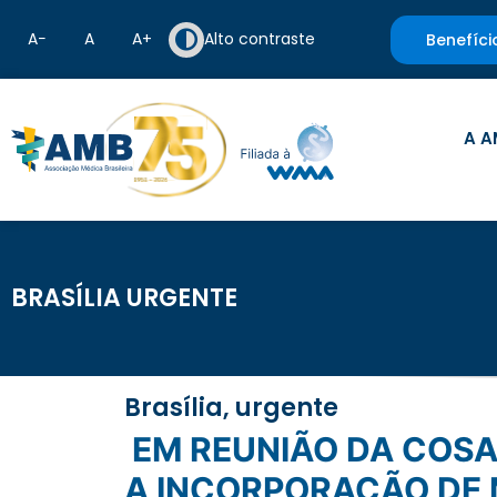
A−
A
A+
Alto contraste
Benefíci
A A
BRASÍLIA URGENTE
Brasília, urgente
EM REUNIÃO DA COSAÚDE, MEMBROS APROVAM, DE FORMA PRELIMINAR,
A INCORPORAÇÃO DE