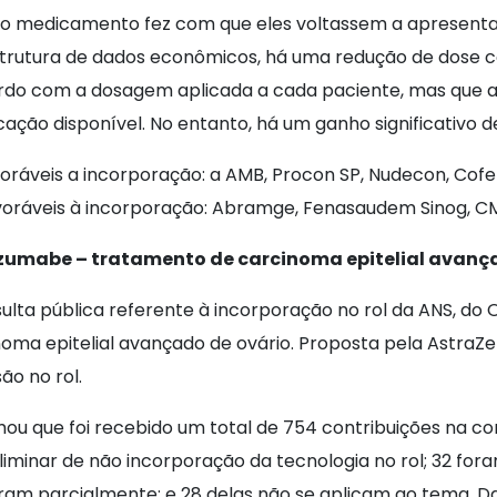
, o medicamento fez com que eles voltassem a apresent
strutura de dados econômicos, há uma redução de dose 
ordo com a dosagem aplicada a cada paciente, mas que a
ão disponível. No entanto, há um ganho significativo de 
ráveis a incorporação: a AMB, Procon SP, Nudecon, Cofen
oráveis à incorporação: Abramge, Fenasaudem Sinog, CMB
umabe – tratamento de carcinoma epitelial avança
sulta pública referente à incorporação no rol da ANS, 
ma epitelial avançado de ovário. Proposta pela AstraZen
ão no rol.
ou que foi recebido um total de 754 contribuições na con
minar de não incorporação da tecnologia no rol; 32 fo
ram parcialmente; e 28 delas não se aplicam ao tema. D