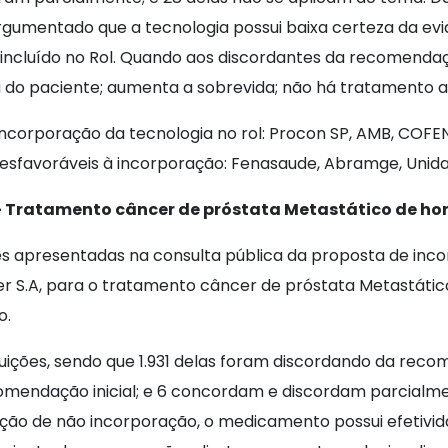
gumentado que a tecnologia possui baixa certeza da evid
incluído no Rol. Quando aos discordantes da recomendaçã
do paciente; aumenta a sobrevida; não há tratamento alt
corporação da tecnologia no rol: Procon SP, AMB, COFEN, 
desfavoráveis à incorporação: Fenasaude, Abramge, Unid
 Tratamento câncer de próstata Metastático de hor
 apresentadas na consulta pública da proposta de inco
r S.A, para o tratamento câncer de próstata Metastátic
o.
buições, sendo que 1.931 delas foram discordando da rec
omendação inicial; e 6 concordam e discordam parcialm
o de não incorporação, o medicamento possui efetivid