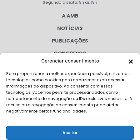
Segunda à sexta: 9h às 18h
A AMB
NOTÍCIAS
PUBLICAÇÕES
CONGRESSO
Gerenciar consentimento
AGENDA
Para proporcionar a melhor experiência possível, utilizamos
CAMPANHAS
tecnologias como cookies para armazenar e/ou acessar
informações do dispositivo. Ao consentir com essas
SERVIÇOS
tecnologias, você nos permite processar dados como
comportamento de navegação ou IDs exclusivos neste site. A
FILIADAS
recusa ou a revogação do consentimento pode afetar
negativamente certas funcionalidades.
LGPD
FALE CONOSCO
Aceitar