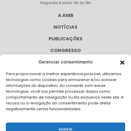
Segunda à sexta: 9h às 18h
A AMB
NOTÍCIAS
PUBLICAÇÕES
CONGRESSO
Gerenciar consentimento
AGENDA
Para proporcionar a melhor experiência possível, utilizamos
CAMPANHAS
tecnologias como cookies para armazenar e/ou acessar
informações do dispositivo. Ao consentir com essas
SERVIÇOS
tecnologias, você nos permite processar dados como
comportamento de navegação ou IDs exclusivos neste site. A
FILIADAS
recusa ou a revogação do consentimento pode afetar
negativamente certas funcionalidades.
LGPD
FALE CONOSCO
Aceitar