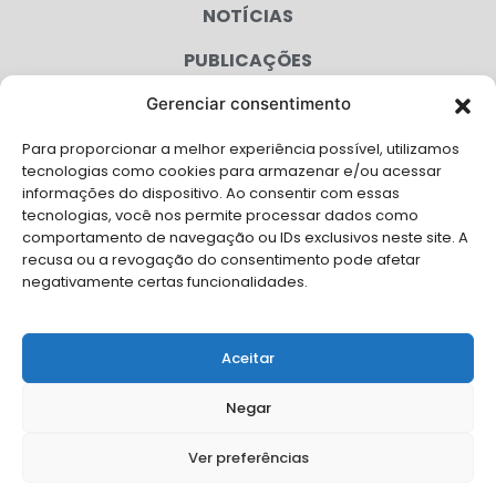
NOTÍCIAS
PUBLICAÇÕES
CONGRESSO
Gerenciar consentimento
Para proporcionar a melhor experiência possível, utilizamos
AGENDA
tecnologias como cookies para armazenar e/ou acessar
informações do dispositivo. Ao consentir com essas
CAMPANHAS
tecnologias, você nos permite processar dados como
comportamento de navegação ou IDs exclusivos neste site. A
SERVIÇOS
recusa ou a revogação do consentimento pode afetar
negativamente certas funcionalidades.
FILIADAS
FALE CONOSCO
Aceitar
Solicite Apoio Institucional da AMB para o seu evento
Negar
Ver preferências
© Copyright AMB 2025. Todos os direitos reservados.