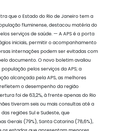
tra que o Estado do Rio de Janeiro tem a
população fluminense, destacou matéria do
elos serviços de saúde. — A APS é a porta
ágios iniciais, permitir o acompanhamento
ersas internações podem ser evitadas com
pelo documento. O novo boletim avaliou
 população pelos serviços da APS; a
lação alcançada pela APS, as melhores
o refletem o desempenho da região
rtura foi de 63,2%, à frente apenas do Rio
mães tiveram seis ou mais consultas até a
 das regiões Sul e Sudeste, que
as Gerais (79%), Santa Catarina (78,6%),
tre os estados que apresentam menores