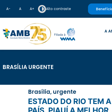
A−
A
A+
Alto contraste
Benefíci
A A
BRASÍLIA URGENTE
Brasília, urgente
ESTADO DO RIO TEM A PIOR COBERTURA DE ATENÇÃO BÁSICA DO SUS NO
PAÍS, PIAUÍ A MELHOR