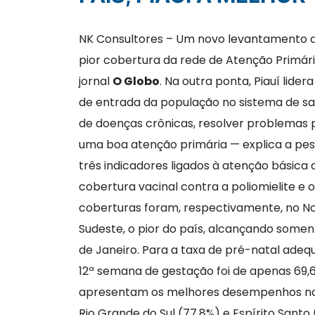
NK Consultores – Um novo levantamento do 
pior cobertura da rede de Atenção Primár
jornal
O Globo
. Na outra ponta, Piauí lid
de entrada da população no sistema de saú
de doenças crônicas, resolver problemas
uma boa atenção primária — explica a pes
três indicadores ligados à atenção básica
cobertura vacinal contra a poliomielite e
coberturas foram, respectivamente, no No
Sudeste, o pior do país, alcançando soment
de Janeiro. Para a taxa de pré-natal adeq
12ª semana de gestação foi de apenas 69,6%
apresentam os melhores desempenhos no ind
Rio Grande do Sul (77,8%) e Espírito San