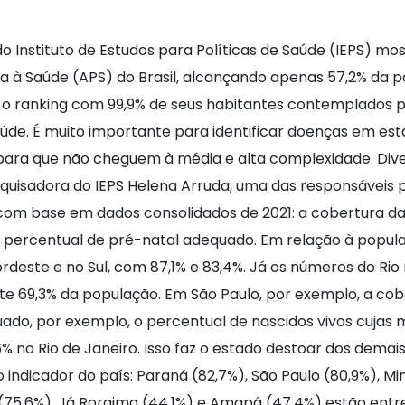
Instituto de Estudos para Políticas de Saúde (IEPS) mos
ia à Saúde (APS) do Brasil, alcançando apenas 57,2% da 
era o ranking com 99,9% de seus habitantes contemplados p
de. É muito importante para identificar doenças em est
 para que não cheguem à média e alta complexidade. Div
quisadora do IEPS Helena Arruda, uma das responsáveis 
 com base em dados consolidados de 2021: a cobertura da
 o percentual de pré-natal adequado. Em relação à popu
rdeste e no Sul, com 87,1% e 83,4%. Já os números do Ri
e 69,3% da população. Em São Paulo, por exemplo, a cobe
uado, por exemplo, o percentual de nascidos vivos cujas 
 no Rio de Janeiro. Isso faz o estado destoar dos demais
icador do país: Paraná (82,7%), São Paulo (80,9%), Min
to (75,6%). Já Roraima (44,1%) e Amapá (47,4%) estão en