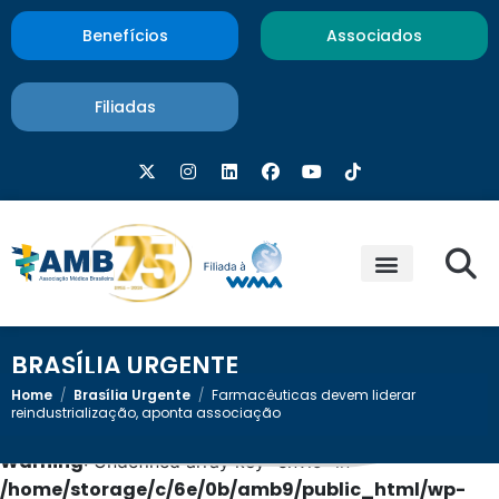
Benefícios
Associados
Filiadas
BRASÍLIA URGENTE
Home
/
Brasília Urgente
/
Farmacêuticas devem liderar
reindustrialização, aponta associação
Warning
: Undefined array key "envio" in
/home/storage/c/6e/0b/amb9/public_html/wp-