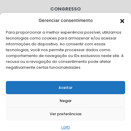
CONGRESSO
Gerenciar consentimento
AGENDA
Para proporcionar a melhor experiência possível, utilizamos
CAMPANHAS
tecnologias como cookies para armazenar e/ou acessar
informações do dispositivo. Ao consentir com essas
SERVIÇOS
tecnologias, você nos permite processar dados como
comportamento de navegação ou IDs exclusivos neste site. A
FILIADAS
recusa ou a revogação do consentimento pode afetar
negativamente certas funcionalidades.
LGPD
FALE CONOSCO
Aceitar
Solicite Apoio Institucional da AMB para o seu evento
Negar
Ver preferências
© Copyright AMB 2026. Todos os direitos reservados.
LGPD