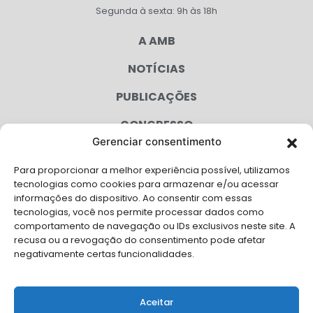
Segunda à sexta: 9h às 18h
A AMB
NOTÍCIAS
PUBLICAÇÕES
CONGRESSO
Gerenciar consentimento
AGENDA
Para proporcionar a melhor experiência possível, utilizamos
CAMPANHAS
tecnologias como cookies para armazenar e/ou acessar
informações do dispositivo. Ao consentir com essas
SERVIÇOS
tecnologias, você nos permite processar dados como
comportamento de navegação ou IDs exclusivos neste site. A
FILIADAS
recusa ou a revogação do consentimento pode afetar
negativamente certas funcionalidades.
LGPD
FALE CONOSCO
Aceitar