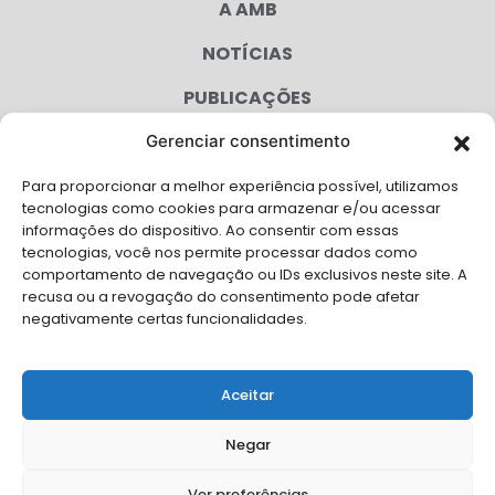
A AMB
NOTÍCIAS
PUBLICAÇÕES
CONGRESSO
Gerenciar consentimento
Para proporcionar a melhor experiência possível, utilizamos
AGENDA
tecnologias como cookies para armazenar e/ou acessar
informações do dispositivo. Ao consentir com essas
CAMPANHAS
tecnologias, você nos permite processar dados como
comportamento de navegação ou IDs exclusivos neste site. A
SERVIÇOS
recusa ou a revogação do consentimento pode afetar
negativamente certas funcionalidades.
FILIADAS
FALE CONOSCO
Aceitar
Solicite Apoio Institucional da AMB para o seu evento
Negar
Ver preferências