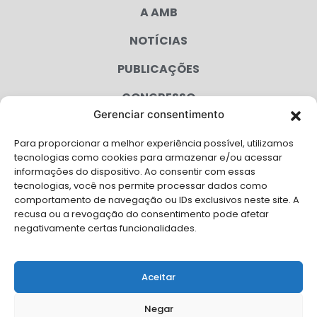
A AMB
NOTÍCIAS
PUBLICAÇÕES
CONGRESSO
Gerenciar consentimento
AGENDA
Para proporcionar a melhor experiência possível, utilizamos
CAMPANHAS
tecnologias como cookies para armazenar e/ou acessar
informações do dispositivo. Ao consentir com essas
SERVIÇOS
tecnologias, você nos permite processar dados como
comportamento de navegação ou IDs exclusivos neste site. A
FILIADAS
recusa ou a revogação do consentimento pode afetar
negativamente certas funcionalidades.
LGPD
FALE CONOSCO
Aceitar
Solicite Apoio Institucional da AMB para o seu evento
Negar