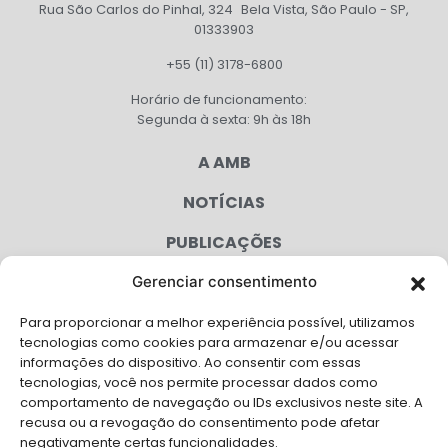
Rua São Carlos do Pinhal, 324 Bela Vista, São Paulo - SP,
01333903
+55 (11) 3178-6800
Horário de funcionamento:
Segunda à sexta: 9h às 18h
A AMB
NOTÍCIAS
PUBLICAÇÕES
CONGRESSO
Gerenciar consentimento
Para proporcionar a melhor experiência possível, utilizamos
AGENDA
tecnologias como cookies para armazenar e/ou acessar
informações do dispositivo. Ao consentir com essas
CAMPANHAS
tecnologias, você nos permite processar dados como
comportamento de navegação ou IDs exclusivos neste site. A
SERVIÇOS
recusa ou a revogação do consentimento pode afetar
negativamente certas funcionalidades.