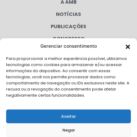
A AMB
NOTÍCIAS
PUBLICAÇÕES
CONGRESSO
Gerenciar consentimento
AGENDA
Para proporcionar a melhor experiência possível, utilizamos
CAMPANHAS
tecnologias como cookies para armazenar e/ou acessar
informações do dispositivo. Ao consentir com essas
SERVIÇOS
tecnologias, você nos permite processar dados como
comportamento de navegação ou IDs exclusivos neste site. A
FILIADAS
recusa ou a revogação do consentimento pode afetar
negativamente certas funcionalidades.
LGPD
FALE CONOSCO
Aceitar
Solicite Apoio Institucional da AMB para o seu evento
Negar