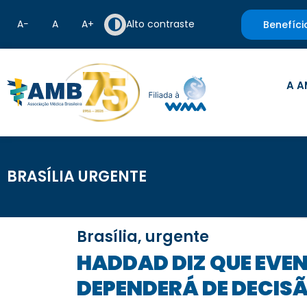
A−
A
A+
Alto contraste
Benefíci
A A
BRASÍLIA URGENTE
Brasília, urgente
HADDAD DIZ QUE EVENTUAL REVISÃO DE PISOS DA SAÚDE E EDUCAÇÃO
DEPENDERÁ DE DECIS