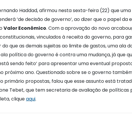
ernando Haddad, afirmou nesta sexta-feira (22) que uma 
enderá ’de decisão de governo’, ao dizer que o papel da
 o
Valor Econômico
. Com a aprovação do novo arcabouço
constitucionais, vinculados à receita do governo, para g
o que as demais sujeitas ao limite de gastos, uma ala 
a ala política do governo é contra uma mudança, já que q
 sendo feito’ para apresentar uma eventual proposta, 
á no próximo ano. Questionado sobre se o governo tamb
do primário propostas, falou que esse assunto está trata
ne Tebet, que tem secretaria de avaliação de políticas
eta, clique
aqui
.