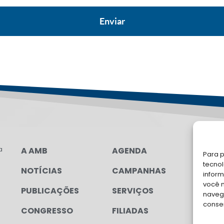
a
A AMB
AGENDA
LG
Para p
tecno
NOTÍCIAS
CAMPANHAS
FA
inform
você 
PUBLICAÇÕES
SERVIÇOS
Soli
navega
para
conse
CONGRESSO
FILIADAS