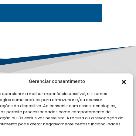
Gerenciar consentimento
PD
roporcionar a melhor experiência possível, utilizamos
logias como cookies para armazenar e/ou acessar
LE CONOSCO
ações do dispositivo. Ao consentir com essas tecnologias,
nos permite processar dados como comportamento de
cite Apoio Institucional da AMB
ção ou IDs exclusivos neste site. A recusa ou a revogação do
 o seu evento
ntimento pode afetar negativamente certas funcionalidades.