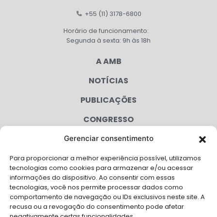
+55 (11) 3178-6800
Horário de funcionamento:
Segunda à sexta: 9h às 18h
A AMB
NOTÍCIAS
PUBLICAÇÕES
CONGRESSO
Gerenciar consentimento
AGENDA
Para proporcionar a melhor experiência possível, utilizamos
CAMPANHAS
tecnologias como cookies para armazenar e/ou acessar
informações do dispositivo. Ao consentir com essas
SERVIÇOS
tecnologias, você nos permite processar dados como
comportamento de navegação ou IDs exclusivos neste site. A
FILIADAS
recusa ou a revogação do consentimento pode afetar
negativamente certas funcionalidades.