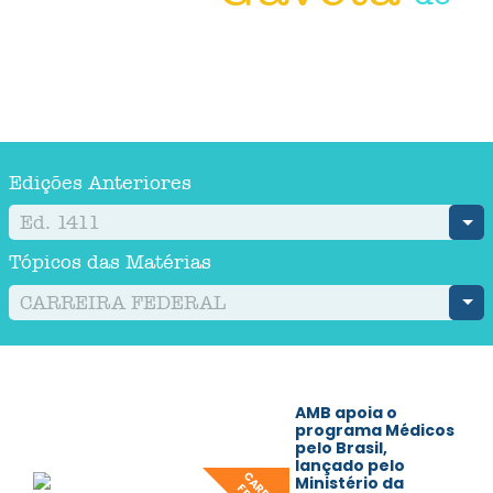
Reporter
Clique nas imagens abaixo e
tenha acesso a conteúdos
extras do JAMB 1411
Edições Anteriores
Ed. 1411
Tópicos das Matérias
CARREIRA FEDERAL
AMB apoia o
programa Médicos
pelo Brasil,
lançado pelo
Ministério da