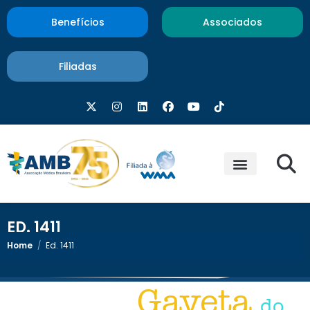
Benefícios
Associados
Filiadas
ED. 1411
Home
/
Ed. 1411
<< Retornar
Gaveta
do