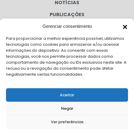
NOTÍCIAS
PUBLICAÇÕES
CONGRESSO
Gerenciar consentimento
Para proporcionar a melhor experiência possível, utilizamos
AGENDA
tecnologias como cookies para armazenar e/ou acessar
informações do dispositivo. Ao consentir com essas
CAMPANHAS
tecnologias, você nos permite processar dados como
comportamento de navegação ou IDs exclusivos neste site. A
SERVIÇOS
recusa ou a revogação do consentimento pode afetar
negativamente certas funcionalidades.
FILIADAS
FALE CONOSCO
Aceitar
Solicite Apoio Institucional da AMB para o seu evento
Negar
Ver preferências
© Copyright AMB 2025. Todos os direitos reservados.