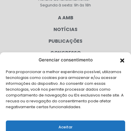
Segunda à sexta: 9h às 18h
A AMB
NOTÍCIAS
PUBLICAÇÕES
CONGRESSO
Gerenciar consentimento
AGENDA
Para proporcionar a melhor experiência possível, utilizamos
CAMPANHAS
tecnologias como cookies para armazenar e/ou acessar
informações do dispositivo. Ao consentir com essas
SERVIÇOS
tecnologias, você nos permite processar dados como
comportamento de navegação ou IDs exclusivos neste site. A
FILIADAS
recusa ou a revogação do consentimento pode afetar
negativamente certas funcionalidades.
LGPD
FALE CONOSCO
Aceitar