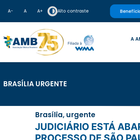
A−
A
A+
Alto contraste
Benefíci
A A
BRASÍLIA URGENTE
Brasília, urgente
JUDICIÁRIO ESTÁ ABARROTADO DE AÇÕES, DIZ MINISTRO SOBRE
PROCESSO DE SÃO PAU