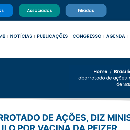
os
Associados
Filiadas
MB
NOTÍCIAS
PUBLICAÇÕES
CONGRESSO
AGENDA
Home
/
Brasíl
abarrotado de ações, 
de Sã
LO POR VACINA DA PFIZER