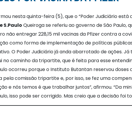
rmou nesta quinta-feira (5), que o “Poder Judiciário est
e S.Paulo
Queiroga se referiu ao governo de São Paulo, 
o não entregar 228,15 mil vacinas da Pfizer contra a covid
ção como forma de implementação de políticas públicas”
tivo. O Poder Judiciário já anda abarrotado de ações. Já
 no caminho da tripartite, que é feita para esse entend
ulo ocorreu porque o Instituto Butantan reservou doses a
da pela comissão tripartite e, por isso, se fez uma comp
ão e nós temos é que trabalhar juntos”, afirmou. “Da mi
lo, isso pode ser corrigido. Mas creio que a decisão foi t