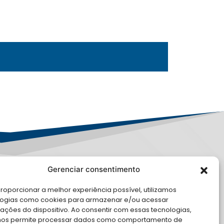
Gerenciar consentimento
PD
roporcionar a melhor experiência possível, utilizamos
E CONOSCO
logias como cookies para armazenar e/ou acessar
ações do dispositivo. Ao consentir com essas tecnologias,
cite Apoio Institucional da AMB
nos permite processar dados como comportamento de