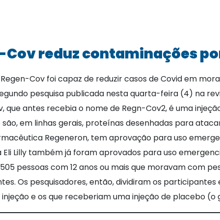
n-Cov reduz contaminações por
 Regen-Cov foi capaz de reduzir casos de Covid em mo
gundo pesquisa publicada nesta quarta-feira (4) na revi
v, que antes recebia o nome de Regn-Cov2, é uma injeç
 são, em linhas gerais, proteínas desenhadas para ataca
rmacêutica Regeneron, tem aprovação para uso emergenci
li Lilly também já foram aprovados para uso emergencia
ou 1.505 pessoas com 12 anos ou mais que moravam com p
tes. Os pesquisadores, então, dividiram os participante
 injeção e os que receberiam uma injeção de placebo (o 