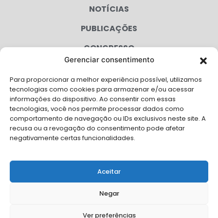
NOTÍCIAS
PUBLICAÇÕES
CONGRESSO
Gerenciar consentimento
AGENDA
Para proporcionar a melhor experiência possível, utilizamos
CAMPANHAS
tecnologias como cookies para armazenar e/ou acessar
informações do dispositivo. Ao consentir com essas
SERVIÇOS
tecnologias, você nos permite processar dados como
comportamento de navegação ou IDs exclusivos neste site. A
FILIADAS
recusa ou a revogação do consentimento pode afetar
negativamente certas funcionalidades.
LGPD
FALE CONOSCO
Aceitar
Solicite Apoio Institucional da AMB para o seu evento
Negar
Ver preferências