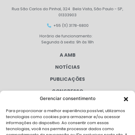
Rua São Carlos do Pinhal, 324 Bela Vista, São Paulo - SP,
01333903
+55 (11) 3178-6800
Horário de funcionamento:
Segunda à sexta: 9h às 18h
A AMB
NOTÍCIAS
PUBLICAÇÕES
CONGRESSO
Gerenciar consentimento
AGENDA
Para proporcionar a melhor experiência possível, utilizamos
CAMPANHAS
tecnologias como cookies para armazenar e/ou acessar
informações do dispositivo. Ao consentir com essas
SERVIÇOS
tecnologias, você nos permite processar dados como
comportamento de navegação ou IDs exclusivos neste site. A