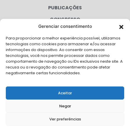
PUBLICAÇÕES
CONGRESSO
Gerenciar consentimento
AGENDA
Para proporcionar a melhor experiência possível, utilizamos
CAMPANHAS
tecnologias como cookies para armazenar e/ou acessar
informações do dispositivo. Ao consentir com essas
SERVIÇOS
tecnologias, você nos permite processar dados como
comportamento de navegação ou IDs exclusivos neste site. A
FILIADAS
recusa ou a revogação do consentimento pode afetar
negativamente certas funcionalidades.
LGPD
FALE CONOSCO
Aceitar
Solicite Apoio Institucional da AMB para o seu evento
Negar
Ver preferências
© Copyright AMB 2026. Todos os direitos reservados.