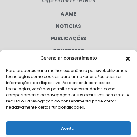
Segunda à sexta: 9h às 18h
A AMB
NOTÍCIAS
PUBLICAÇÕES
CONGRESSO
Gerenciar consentimento
AGENDA
Para proporcionar a melhor experiência possível, utilizamos
CAMPANHAS
tecnologias como cookies para armazenar e/ou acessar
informações do dispositivo. Ao consentir com essas
SERVIÇOS
tecnologias, você nos permite processar dados como
comportamento de navegação ou IDs exclusivos neste site. A
FILIADAS
recusa ou a revogação do consentimento pode afetar
negativamente certas funcionalidades.
LGPD
FALE CONOSCO
Aceitar
Solicite Apoio Institucional da AMB para o seu evento