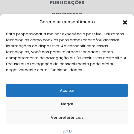
PUBLICAÇÕES
CONGRESSO
Gerenciar consentimento
AGENDA
Para proporcionar a melhor experiência possível, utilizamos
CAMPANHAS
tecnologias como cookies para armazenar e/ou acessar
informações do dispositivo. Ao consentir com essas
SERVIÇOS
tecnologias, você nos permite processar dados como
comportamento de navegação ou IDs exclusivos neste site. A
FILIADAS
recusa ou a revogação do consentimento pode afetar
negativamente certas funcionalidades.
LGPD
FALE CONOSCO
Aceitar
Solicite Apoio Institucional da AMB para o seu evento
Negar
Ver preferências
© Copyright AMB 2026. Todos os direitos reservados.
LGPD