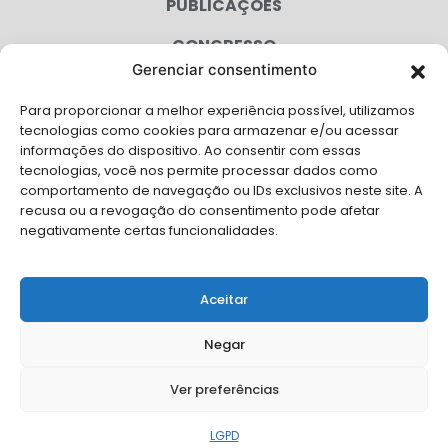
PUBLICAÇÕES
CONGRESSO
Gerenciar consentimento
AGENDA
Para proporcionar a melhor experiência possível, utilizamos
CAMPANHAS
tecnologias como cookies para armazenar e/ou acessar
informações do dispositivo. Ao consentir com essas
SERVIÇOS
tecnologias, você nos permite processar dados como
comportamento de navegação ou IDs exclusivos neste site. A
FILIADAS
recusa ou a revogação do consentimento pode afetar
negativamente certas funcionalidades.
LGPD
FALE CONOSCO
Aceitar
Solicite Apoio Institucional da AMB para o seu evento
Negar
Ver preferências
© Copyright AMB 2026. Todos os direitos reservados.
LGPD