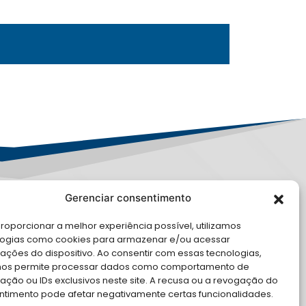
Gerenciar consentimento
PD
roporcionar a melhor experiência possível, utilizamos
E CONOSCO
logias como cookies para armazenar e/ou acessar
ações do dispositivo. Ao consentir com essas tecnologias,
cite Apoio Institucional da AMB
nos permite processar dados como comportamento de
 o seu evento
ção ou IDs exclusivos neste site. A recusa ou a revogação do
ntimento pode afetar negativamente certas funcionalidades.