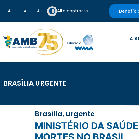
A−
A
A+
Alto contraste
Benefíci
A A
BRASÍLIA URGENTE
Brasília, urgente
MINISTÉRIO DA SAÚDE INVESTIGA SE HEPATITE MISTERIOSA CAUSOU 10
MORTES NO BRASIL