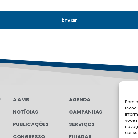
a
A AMB
AGENDA
LG
Para p
FAL
tecno
NOTÍCIAS
CAMPANHAS
inform
Soli
você 
PUBLICAÇÕES
SERVIÇOS
para
navega
conse
CONGRESSO
FILIADAS