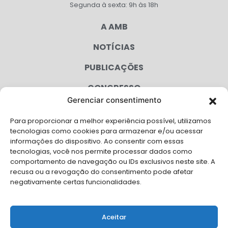
Segunda à sexta: 9h às 18h
A AMB
NOTÍCIAS
PUBLICAÇÕES
CONGRESSO
Gerenciar consentimento
AGENDA
Para proporcionar a melhor experiência possível, utilizamos
CAMPANHAS
tecnologias como cookies para armazenar e/ou acessar
informações do dispositivo. Ao consentir com essas
SERVIÇOS
tecnologias, você nos permite processar dados como
comportamento de navegação ou IDs exclusivos neste site. A
FILIADAS
recusa ou a revogação do consentimento pode afetar
negativamente certas funcionalidades.
LGPD
FALE CONOSCO
Aceitar