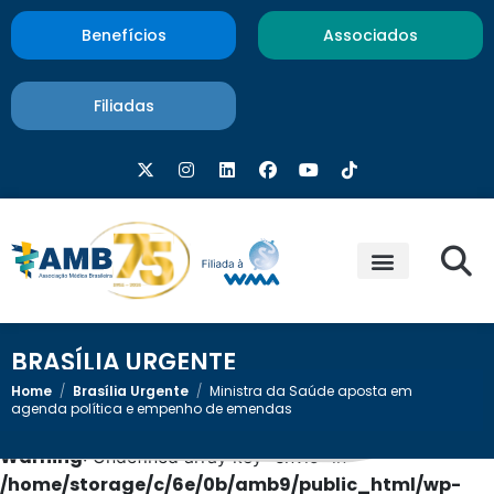
Benefícios
Associados
Filiadas
BRASÍLIA URGENTE
Home
/
Brasília Urgente
/
Ministra da Saúde aposta em
agenda política e empenho de emendas
Warning
: Undefined array key "envio" in
/home/storage/c/6e/0b/amb9/public_html/wp-