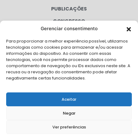
PUBLICAÇÕES
CONGRESSO
Gerenciar consentimento
AGENDA
Para proporcionar a melhor experiência possível, utilizamos
CAMPANHAS
tecnologias como cookies para armazenar e/ou acessar
informações do dispositivo. Ao consentir com essas
SERVIÇOS
tecnologias, você nos permite processar dados como
comportamento de navegação ou IDs exclusivos neste site. A
FILIADAS
recusa ou a revogação do consentimento pode afetar
negativamente certas funcionalidades.
LGPD
FALE CONOSCO
Aceitar
Solicite Apoio Institucional da AMB para o seu evento
Negar
Ver preferências
© Copyright AMB 2026. Todos os direitos reservados.