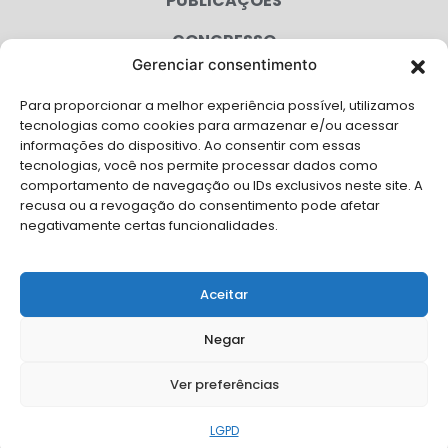
PUBLICAÇÕES
CONGRESSO
Gerenciar consentimento
AGENDA
Para proporcionar a melhor experiência possível, utilizamos
CAMPANHAS
tecnologias como cookies para armazenar e/ou acessar
informações do dispositivo. Ao consentir com essas
SERVIÇOS
tecnologias, você nos permite processar dados como
comportamento de navegação ou IDs exclusivos neste site. A
FILIADAS
recusa ou a revogação do consentimento pode afetar
negativamente certas funcionalidades.
LGPD
FALE CONOSCO
Aceitar
Solicite Apoio Institucional da AMB para o seu evento
Negar
Ver preferências
© Copyright AMB 2026. Todos os direitos reservados.
LGPD