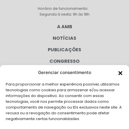
Horário de funcionamento:
Segunda à sexta: 9h às 18h
A AMB
NOTÍCIAS
PUBLICAÇÕES
CONGRESSO
Gerenciar consentimento
AGENDA
Para proporcionar a melhor experiência possível, utilizamos
CAMPANHAS
tecnologias como cookies para armazenar e/ou acessar
informações do dispositivo. Ao consentir com essas
SERVIÇOS
tecnologias, você nos permite processar dados como
comportamento de navegação ou IDs exclusivos neste site. A
FILIADAS
recusa ou a revogação do consentimento pode afetar
negativamente certas funcionalidades.
LGPD