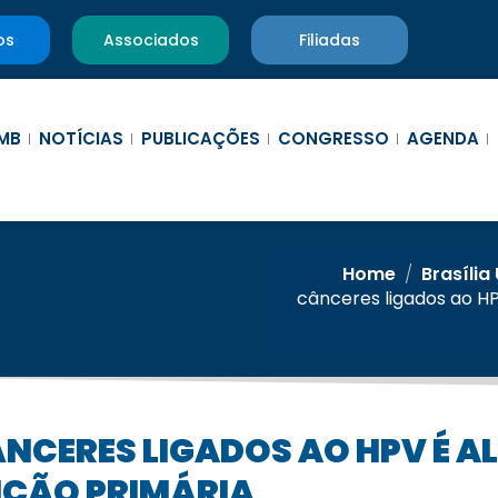
os
Associados
Filiadas
MB
NOTÍCIAS
PUBLICAÇÕES
CONGRESSO
AGENDA
Home
/
Brasília
cânceres ligados ao HP
NÇÃO PRIMÁRIA