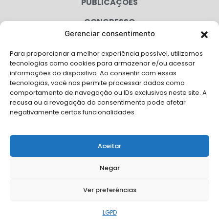
PUBLICAÇÕES
CONGRESSO
Gerenciar consentimento
AGENDA
Para proporcionar a melhor experiência possível, utilizamos
CAMPANHAS
tecnologias como cookies para armazenar e/ou acessar
informações do dispositivo. Ao consentir com essas
SERVIÇOS
tecnologias, você nos permite processar dados como
comportamento de navegação ou IDs exclusivos neste site. A
FILIADAS
recusa ou a revogação do consentimento pode afetar
negativamente certas funcionalidades.
LGPD
FALE CONOSCO
Aceitar
Solicite Apoio Institucional da AMB para o seu evento
Negar
Ver preferências
© Copyright AMB 2026. Todos os direitos reservados.
LGPD