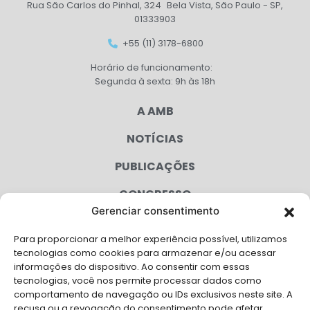
Rua São Carlos do Pinhal, 324 Bela Vista, São Paulo - SP,
01333903
+55 (11) 3178-6800
Horário de funcionamento:
Segunda à sexta: 9h às 18h
A AMB
NOTÍCIAS
PUBLICAÇÕES
CONGRESSO
Gerenciar consentimento
AGENDA
Para proporcionar a melhor experiência possível, utilizamos
CAMPANHAS
tecnologias como cookies para armazenar e/ou acessar
informações do dispositivo. Ao consentir com essas
SERVIÇOS
tecnologias, você nos permite processar dados como
comportamento de navegação ou IDs exclusivos neste site. A
FILIADAS
recusa ou a revogação do consentimento pode afetar