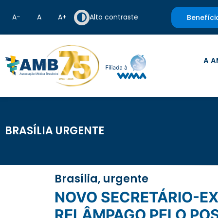
A−
A
A+
Alto contraste
Benefíci
A A
BRASÍLIA URGENTE
Brasília, urgente
NOVO SECRETÁRIO-EXECUTIVO DA SAÚDE PODE TER PASSAGEM-
RELÂMPAGO PELO PO