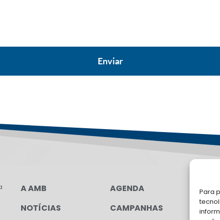
a
A AMB
AGENDA
LG
Para p
FAL
tecno
NOTÍCIAS
CAMPANHAS
inform