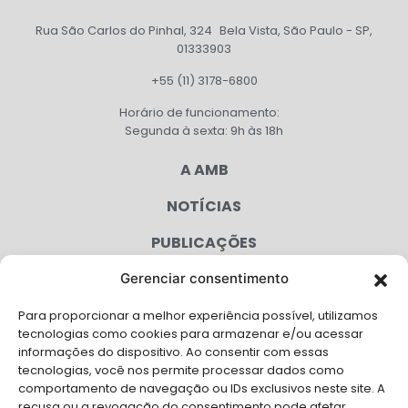
Rua São Carlos do Pinhal, 324 Bela Vista, São Paulo - SP,
01333903
+55 (11) 3178-6800
Horário de funcionamento:
Segunda à sexta: 9h às 18h
A AMB
NOTÍCIAS
PUBLICAÇÕES
CONGRESSO
Gerenciar consentimento
Para proporcionar a melhor experiência possível, utilizamos
AGENDA
tecnologias como cookies para armazenar e/ou acessar
informações do dispositivo. Ao consentir com essas
CAMPANHAS
tecnologias, você nos permite processar dados como
comportamento de navegação ou IDs exclusivos neste site. A
SERVIÇOS
recusa ou a revogação do consentimento pode afetar