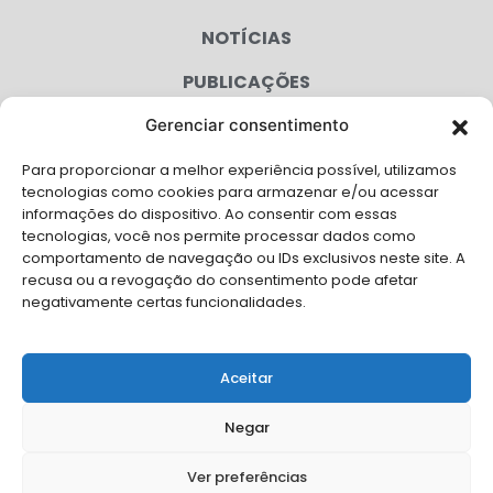
NOTÍCIAS
PUBLICAÇÕES
CONGRESSO
Gerenciar consentimento
Para proporcionar a melhor experiência possível, utilizamos
AGENDA
tecnologias como cookies para armazenar e/ou acessar
informações do dispositivo. Ao consentir com essas
CAMPANHAS
tecnologias, você nos permite processar dados como
comportamento de navegação ou IDs exclusivos neste site. A
SERVIÇOS
recusa ou a revogação do consentimento pode afetar
negativamente certas funcionalidades.
FILIADAS
FALE CONOSCO
Aceitar
Solicite Apoio Institucional da AMB para o seu evento
Negar
Ver preferências