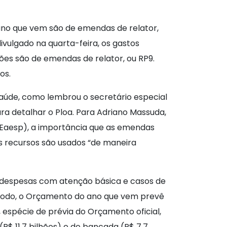
ano que vem são de emendas de relator,
ivulgado na quarta-feira, os gastos
lhões são de emendas de relator, ou RP9.
os.
aúde, como lembrou o secretário especial
ra detalhar o Ploa. Para Adriano Massuda,
 Eaesp), a importância que as emendas
s recursos são usados “de maneira
as despesas com atenção básica e casos de
 todo, o Orçamento do ano que vem prevê
, espécie de prévia do Orçamento oficial,
$ 11,7 bilhões) e de bancada (R$ 7,7