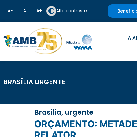
A−
A
A+
Alto contraste
Benefíci
A A
BRASÍLIA URGENTE
Brasília, urgente
ORÇAMENTO: METADE DAS DESPESAS DA SAÚDE VEM DE EMENDAS DE
RELATOR