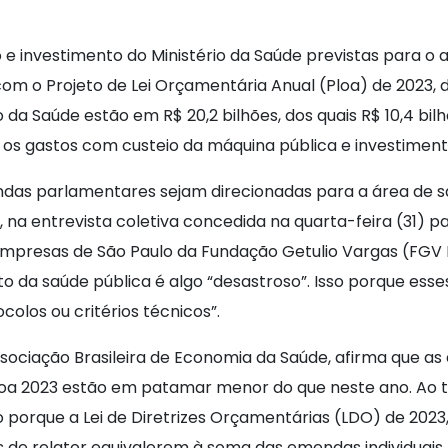
e investimento do Ministério da Saúde previstas para o 
com o Projeto de Lei Orçamentária Anual (Ploa) de 2023, d
o da Saúde estão em R$ 20,2 bilhões, dos quais R$ 10,4 bi
o os gastos com custeio da máquina pública e investiment
das parlamentares sejam direcionadas para a área de s
na entrevista coletiva concedida na quarta-feira (31) pa
Empresas de São Paulo da Fundação Getulio Vargas (FGV
da saúde pública é algo “desastroso”. Isso porque esse
colos ou critérios técnicos”.
ssociação Brasileira de Economia da Saúde, afirma que 
Ploa 2023 estão em patamar menor do que neste ano. Ao
o porque a Lei de Diretrizes Orçamentárias (LDO) de 2023
e relator equivalerem à soma das emendas individuais (R