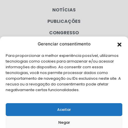
NOTÍCIAS
PUBLICAÇÕES
CONGRESSO
Gerenciar consentimento
AGENDA
Para proporcionar a melhor experiência possível, utilizamos
CAMPANHAS
tecnologias como cookies para armazenar e/ou acessar
informações do dispositivo. Ao consentir com essas
SERVIÇOS
tecnologias, você nos permite processar dados como
comportamento de navegação ou IDs exclusivos neste site. A
FILIADAS
recusa ou a revogação do consentimento pode afetar
negativamente certas funcionalidades.
LGPD
FALE CONOSCO
Aceitar
Solicite Apoio Institucional da AMB para o seu evento
Negar