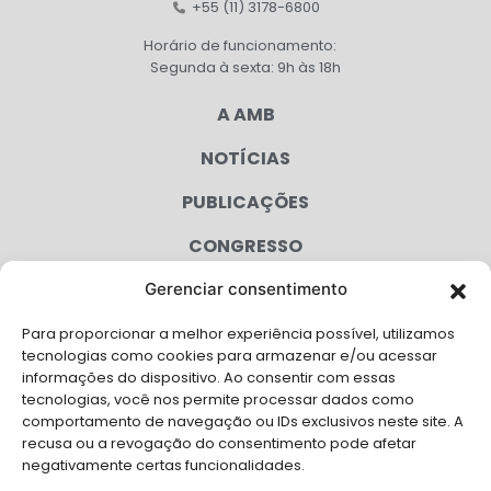
+55 (11) 3178-6800
Horário de funcionamento:
Segunda à sexta: 9h às 18h
A AMB
NOTÍCIAS
PUBLICAÇÕES
CONGRESSO
Gerenciar consentimento
AGENDA
Para proporcionar a melhor experiência possível, utilizamos
CAMPANHAS
tecnologias como cookies para armazenar e/ou acessar
informações do dispositivo. Ao consentir com essas
SERVIÇOS
tecnologias, você nos permite processar dados como
comportamento de navegação ou IDs exclusivos neste site. A
FILIADAS
recusa ou a revogação do consentimento pode afetar
negativamente certas funcionalidades.
LGPD