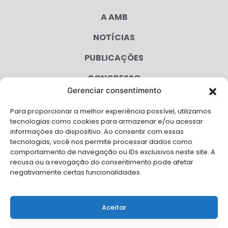
A AMB
NOTÍCIAS
PUBLICAÇÕES
CONGRESSO
Gerenciar consentimento
AGENDA
Para proporcionar a melhor experiência possível, utilizamos
CAMPANHAS
tecnologias como cookies para armazenar e/ou acessar
informações do dispositivo. Ao consentir com essas
SERVIÇOS
tecnologias, você nos permite processar dados como
comportamento de navegação ou IDs exclusivos neste site. A
FILIADAS
recusa ou a revogação do consentimento pode afetar
negativamente certas funcionalidades.
LGPD
FALE CONOSCO
Aceitar
Solicite Apoio Institucional da AMB para o seu evento