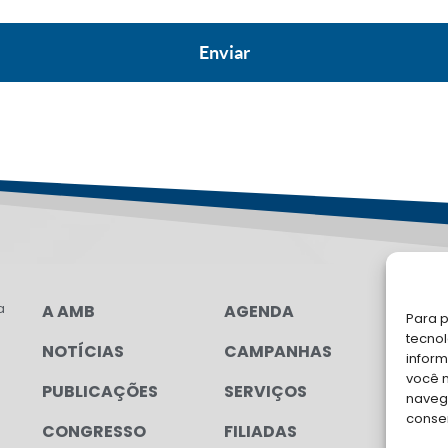
a
A AMB
AGENDA
LG
Para p
FAL
tecno
NOTÍCIAS
CAMPANHAS
inform
Soli
você 
PUBLICAÇÕES
SERVIÇOS
para
navega
conse
CONGRESSO
FILIADAS