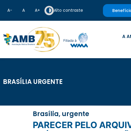
A−
A
A+
Alto contraste
Benefíci
A A
BRASÍLIA URGENTE
Brasília, urgente
PARECER PELO ARQUIVAMENTO DE PROJETO QUE TRATA DA ANUÊNCIA