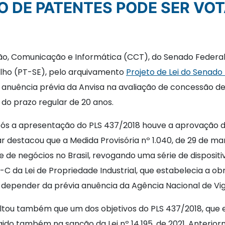
ÃO DE PATENTES PODE SER VO
ão, Comunicação e Informática (CCT), do Senado Federal,
alho (PT-SE), pelo arquivamento
Projeto de Lei do Senado
 anuência prévia da Anvisa na avaliação de concessão de
do prazo regular de 20 anos.
pós a apresentação do PLS 437/2018 houve a aprovação de
 destacou que a Medida Provisória nº 1.040, de 29 de març
de negócios no Brasil, revogando uma série de dispositiv
 229-C da Lei de Propriedade Industrial, que estabelecia a
epender da prévia anuência da Agência Nacional de Vigil
ltou também que um dos objetivos do PLS 437/2018, que e
ingido também na sanção da Lei nº 14.195, de 2021. Anterio