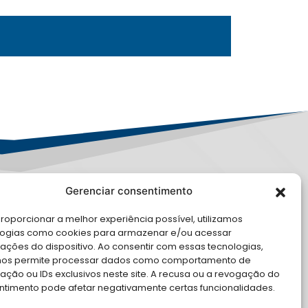
Gerenciar consentimento
PD
roporcionar a melhor experiência possível, utilizamos
E CONOSCO
logias como cookies para armazenar e/ou acessar
ações do dispositivo. Ao consentir com essas tecnologias,
cite Apoio Institucional da AMB
nos permite processar dados como comportamento de
 o seu evento
ção ou IDs exclusivos neste site. A recusa ou a revogação do
ntimento pode afetar negativamente certas funcionalidades.