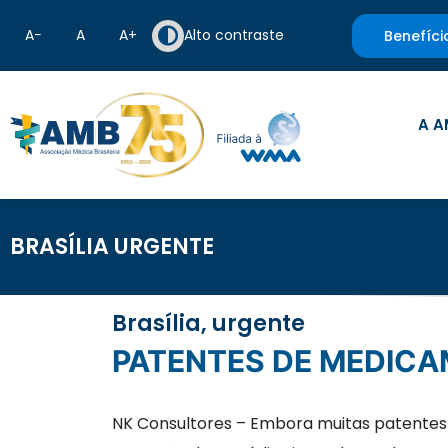
A−
A
A+
Alto contraste
Benefíci
A A
BRASÍLIA URGENTE
Brasília, urgente
PATENTES DE MEDIC
NK Consultores – Embora muitas patentes 