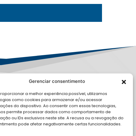
Gerenciar consentimento
PD
roporcionar a melhor experiência possível, utilizamos
logias como cookies para armazenar e/ou acessar
LE CONOSCO
ações do dispositivo. Ao consentir com essas tecnologias,
nos permite processar dados como comportamento de
cite Apoio Institucional da AMB
ção ou IDs exclusivos neste site. A recusa ou a revogação do
 o seu evento
ntimento pode afetar negativamente certas funcionalidades.