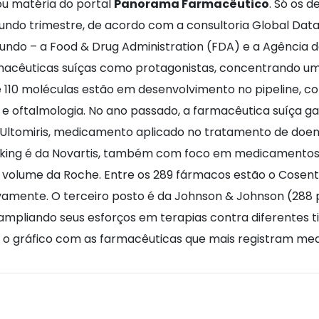
ou matéria do portal
Panorama Farmacêutico
. Só os d
ndo trimestre, de acordo com a consultoria Global Data.
mundo – a Food & Drug Administration (FDA) e a Agência 
êuticas suíças como protagonistas, concentrando um te
 110 moléculas estão em desenvolvimento no pipeline, 
 e oftalmologia. No ano passado, a farmacêutica suíça ga
Ultomiris, medicamento aplicado no tratamento de doen
king é da Novartis, também com foco em medicamentos 
olume da Roche. Entre os 289 fármacos estão o Cosenty
ivamente. O terceiro posto é da Johnson & Johnson (288 p
pliando seus esforços em terapias contra diferentes t
a o gráfico com as farmacêuticas que mais registram m