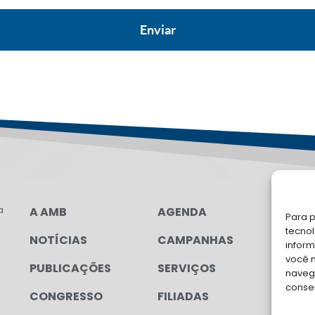
a
A AMB
AGENDA
LG
Para p
tecno
NOTÍCIAS
CAMPANHAS
FA
inform
você 
PUBLICAÇÕES
SERVIÇOS
Soli
navega
para
conse
CONGRESSO
FILIADAS