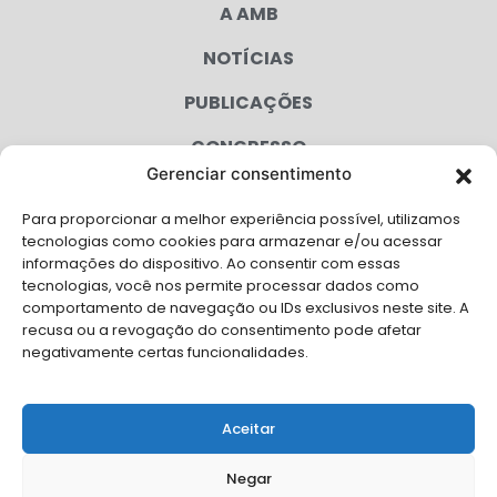
A AMB
NOTÍCIAS
PUBLICAÇÕES
CONGRESSO
Gerenciar consentimento
AGENDA
Para proporcionar a melhor experiência possível, utilizamos
CAMPANHAS
tecnologias como cookies para armazenar e/ou acessar
informações do dispositivo. Ao consentir com essas
SERVIÇOS
tecnologias, você nos permite processar dados como
comportamento de navegação ou IDs exclusivos neste site. A
FILIADAS
recusa ou a revogação do consentimento pode afetar
negativamente certas funcionalidades.
LGPD
FALE CONOSCO
Aceitar
Solicite Apoio Institucional da AMB para o seu evento
Negar