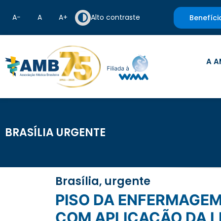
A−
A
A+
Alto contraste
Benefíci
A A
BRASÍLIA URGENTE
Brasília, urgente
PISO DA ENFERMAGEM: FILANTRÓPICAS TEMEM AÇÕES TRABALHISTAS
COM APLICAÇÃO DA L