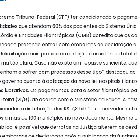
upremo Tribunal Federal (STF) ter condicionado o paga
ntidades que atendam 60% dos pacientes do Sistema Únic
rdia e Entidades Filantrópicas (CMB) acredita que os c
 entidade pretende entrar com embargos de declaração e 
limitação mais precisa em relação à assistência total da 
ma tão clara. Caso não exista um repasse suficiente, qu
 venham a sofrer com processos desse tipo”, destacou a
governo quanto à aplicação da nova lei. Hospitais filan
ins lucrativos. Os pagamentos para o setor filantrópico 
eira (21/8), de acordo com o Ministério da Saúde. A past
ionados à distribuição dos R$ 7,3 bilhões reservados ent
os a mais de 100 municípios no novo documento. Mesmo 
blico, é possível que derrotas na Justiça alterem os d
om embargos de declaração após a publicação da fundame