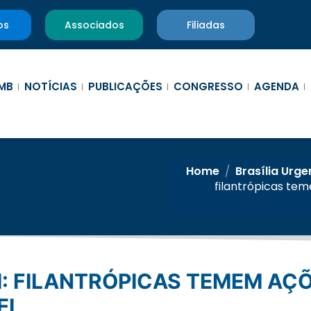
os
Associados
Filiadas
MB
NOTÍCIAS
PUBLICAÇÕES
CONGRESSO
AGENDA
Home
/
Brasília Urge
filantrópicas te
EI