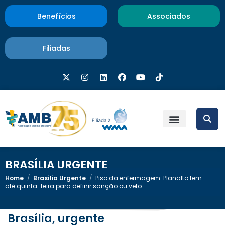
Benefícios
Associados
Filiadas
BRASÍLIA URGENTE
Home
/
Brasília Urgente
/
Piso da enfermagem: Planalto tem
até quinta-feira para definir sanção ou veto
Brasília, urgente