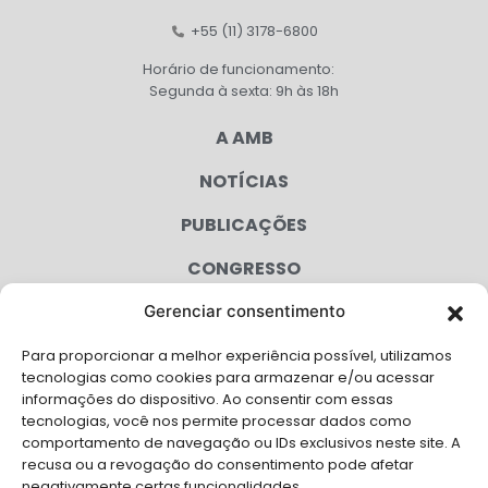
+55 (11) 3178-6800
Horário de funcionamento:
Segunda à sexta: 9h às 18h
A AMB
NOTÍCIAS
PUBLICAÇÕES
CONGRESSO
Gerenciar consentimento
AGENDA
Para proporcionar a melhor experiência possível, utilizamos
CAMPANHAS
tecnologias como cookies para armazenar e/ou acessar
informações do dispositivo. Ao consentir com essas
SERVIÇOS
tecnologias, você nos permite processar dados como
comportamento de navegação ou IDs exclusivos neste site. A
FILIADAS
recusa ou a revogação do consentimento pode afetar
negativamente certas funcionalidades.