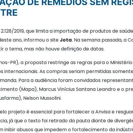
STRE
2.128/2019, que limita a importação de produtos de saúde 
ste ano, informou o site
Jota
. Na semana passada, a C
ir o tema, mas não houve definição de datas.
mos-PR), a proposta restringe as regras para o Ministéri
mos internacionais. As compras seriam permitidas somen
emanda. Para a audiência foram convidados representantes
ecimento (Mapa), Marcus Vinícius Santana Leandro e o pr
sfarma), Nelson Mussolini.
elo projeto é essencial para fortalecer a Anvisa e resgua
ia, já que o texto foi retirado da pauta diante de diver
 inibir abusos que impedem o fortalecimento da indústria