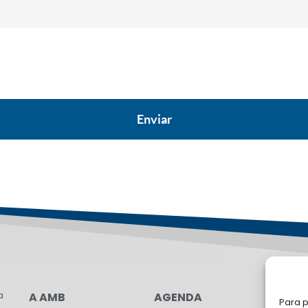
a
A AMB
AGENDA
FA
Para p