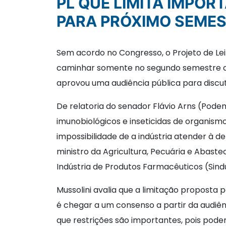
PL QUE LIMITA IMPORTAÇÃO DE REMÉDIOS SEM REGISTRO DEVE FICAR
PARA PRÓXIMO SEME
Sem acordo no Congresso, o Projeto de Lei 
caminhar somente no segundo semestre de
aprovou uma audiência pública para discut
De relatoria do senador Flávio Arns (Pode
imunobiológicos e inseticidas de organis
impossibilidade de a indústria atender à d
ministro da Agricultura, Pecuária e Abast
Indústria de Produtos Farmacêuticos (Sindu
Mussolini avalia que a limitação proposta p
é chegar a um consenso a partir da audiênc
que restrições são importantes, pois podem