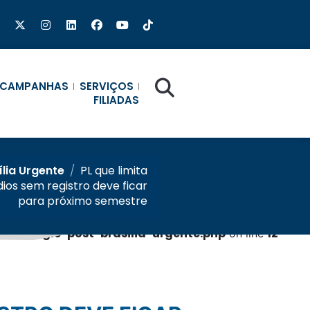
CAMPANHAS
SERVIÇOS
FILIADAS
ília Urgente
/
PL que limita
os sem registro deve ficar
para próximo semestre
b/single-post-brasilia-urgente.php
12
on line