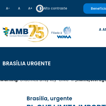
A−
A
A+
Alto contraste
Benefíci
A A
BRASÍLIA URGENTE
Warning
/home/storage
: Undefined array key "envio" in
Brasília, urgente