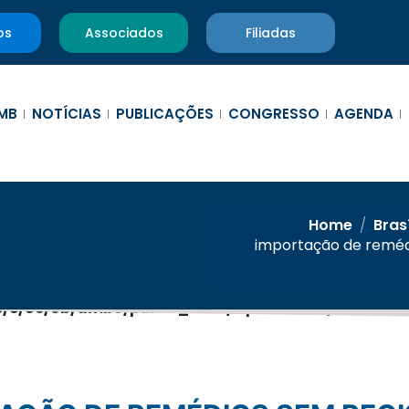
os
Associados
Filiadas
MB
NOTÍCIAS
PUBLICAÇÕES
CONGRESSO
AGENDA
Home
/
Bras
importação de remédi
/c/6e/0b/amb9/public_html/wp-content/themes/am