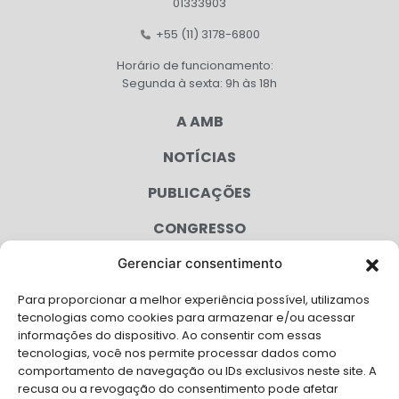
01333903
+55 (11) 3178-6800
Horário de funcionamento:
Segunda à sexta: 9h às 18h
A AMB
NOTÍCIAS
PUBLICAÇÕES
CONGRESSO
Gerenciar consentimento
AGENDA
Para proporcionar a melhor experiência possível, utilizamos
CAMPANHAS
tecnologias como cookies para armazenar e/ou acessar
informações do dispositivo. Ao consentir com essas
SERVIÇOS
tecnologias, você nos permite processar dados como
comportamento de navegação ou IDs exclusivos neste site. A
FILIADAS
recusa ou a revogação do consentimento pode afetar